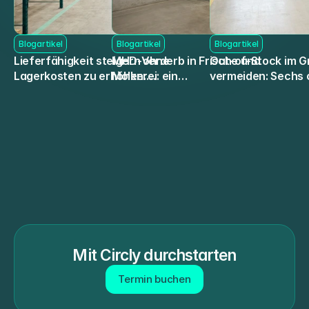
Blogartikel
Blogartikel
Blogartikel
Lieferfähigkeit steigern ohne
MHD-Verderb in Frische und
Out-of-Stock im G
Lagerkosten zu erhöhen:
Molkerei: ein
vermeiden: Sechs 
Geht das wirklich?
Planungsproblem, kein
Maßnahmen
Lagerproblem
Mit Circly durchstarten
Termin buchen