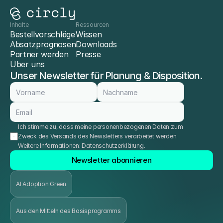
Inhalte
Ressourcen
Bestellvorschläge
Wissen
Absatzprognosen
Downloads
Partner werden
Presse
Über uns
Unser Newsletter für Planung & Disposition.
Ich stimme zu, dass meine personenbezogenen Daten zum 
Zweck des Versands des Newsletters verarbeitet werden. 
Weitere Informationen: 
Datenschutzerklärung
.
Newsletter abonnieren
AI Adoption Green
Aus den Mitteln des Basisprogramms