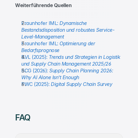
Weiterführende Quellen
Fraunhofer IML: 
Dynamische 
Bestandsdisposition und robustes Service-
Level-Management
Fraunhofer IML: 
Optimierung der 
Bedarfsprognose
BVL (2025): 
Trends und Strategien in Logistik 
und Supply Chain Management 2025/26
BCG (2026): 
Supply Chain Planning 2026: 
Why AI Alone Isn't Enough
PWC (2025): 
Digital Supply Chain Survey
Ein automatischer Bestellvorschlag ist eine 
systemseitig berechnete Empfehlung für 
FAQ
Zeitpunkt und Menge einer Bestellung. Das 
System nutzt Prognose, Lagerbestand und 
hinterlegte Dispositionsparameter, um den 
Die Override-Rate ist der prozentuale Anteil 